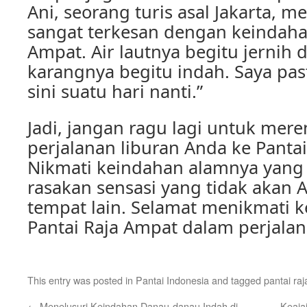
Ani, seorang turis asal Jakarta, m
sangat terkesan dengan keindaha
Ampat. Air lautnya begitu jernih
karangnya begitu indah. Saya pas
sini suatu hari nanti.”
Jadi, jangan ragu lagi untuk mer
perjalanan liburan Anda ke Panta
Nikmati keindahan alamnya yan
rasakan sensasi yang tidak akan 
tempat lain. Selamat menikmati 
Pantai Raja Ampat dalam perjalan
This entry was posted in
Pantai Indonesia
and tagged
pantai ra
←
Menelusuri Keindahan Danau-danau Indah di
Keaja