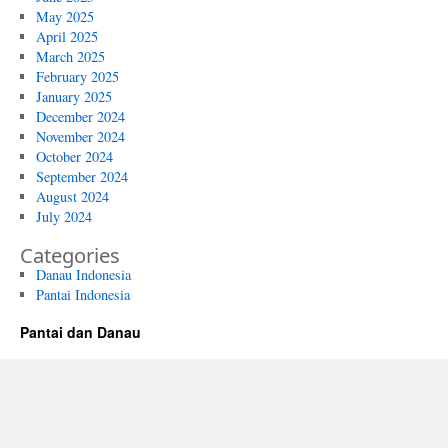
May 2025
April 2025
March 2025
February 2025
January 2025
December 2024
November 2024
October 2024
September 2024
August 2024
July 2024
Categories
Danau Indonesia
Pantai Indonesia
Pantai dan Danau