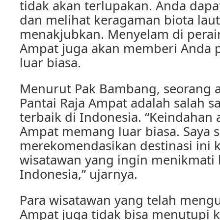
tidak akan terlupakan. Anda dapat
dan melihat keragaman biota lau
menakjubkan. Menyelam di perair
Ampat juga akan memberi Anda 
luar biasa.
Menurut Pak Bambang, seorang ah
Pantai Raja Ampat adalah salah sa
terbaik di Indonesia. “Keindahan 
Ampat memang luar biasa. Saya s
merekomendasikan destinasi ini 
wisatawan yang ingin menikmati
Indonesia,” ujarnya.
Para wisatawan yang telah mengu
Ampat juga tidak bisa menutupi