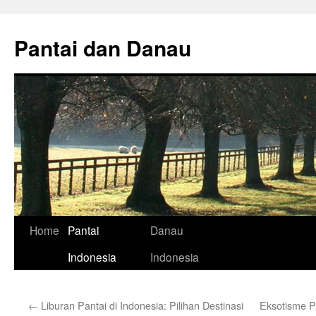
Skip
to
Pantai dan Danau
content
Home
Pantai
Danau
Indonesia
Indonesia
←
Liburan Pantai di Indonesia: Pilihan Destinasi
Eksotisme P