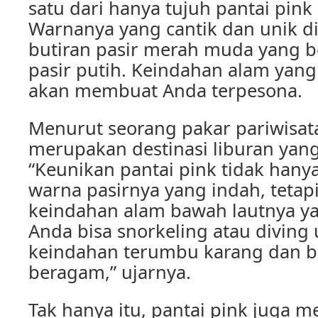
satu dari hanya tujuh pantai pink 
Warnanya yang cantik dan unik d
butiran pasir merah muda yang 
pasir putih. Keindahan alam yang l
akan membuat Anda terpesona.
Menurut seorang pakar pariwisata
merupakan destinasi liburan yang
“Keunikan pantai pink tidak hanya
warna pasirnya yang indah, tetap
keindahan alam bawah lautnya 
Anda bisa snorkeling atau diving
keindahan terumbu karang dan bi
beragam,” ujarnya.
Tak hanya itu, pantai pink juga