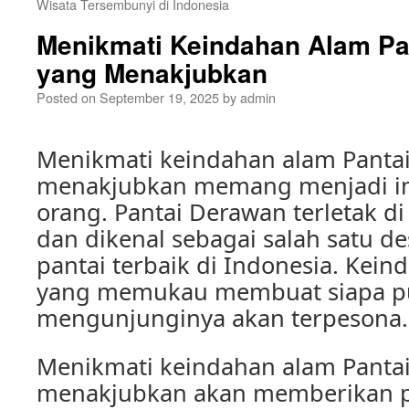
Wisata Tersembunyi di Indonesia
Menikmati Keindahan Alam Pa
yang Menakjubkan
Posted on
September 19, 2025
by
admin
Menikmati keindahan alam Panta
menakjubkan memang menjadi i
orang. Pantai Derawan terletak d
dan dikenal sebagai salah satu de
pantai terbaik di Indonesia. Kei
yang memukau membuat siapa p
mengunjunginya akan terpesona.
Menikmati keindahan alam Panta
menakjubkan akan memberikan 