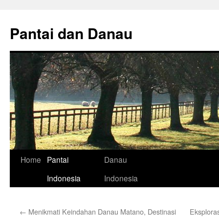
Skip
to
Pantai dan Danau
content
Home
Pantai
Danau
Indonesia
Indonesia
←
Menikmati Keindahan Danau Matano, Destinasi
Eksplora