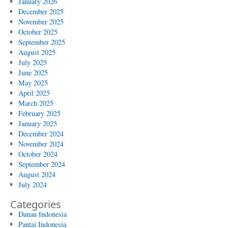
January 2026
December 2025
November 2025
October 2025
September 2025
August 2025
July 2025
June 2025
May 2025
April 2025
March 2025
February 2025
January 2025
December 2024
November 2024
October 2024
September 2024
August 2024
July 2024
Categories
Danau Indonesia
Pantai Indonesia