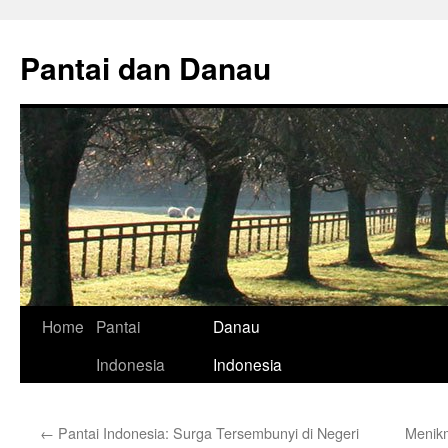
Skip
to
Pantai dan Danau
content
Home
Pantai
Danau
Indonesia
Indonesia
←
Pantai Indonesia: Surga Tersembunyi di Negeri
Menikm