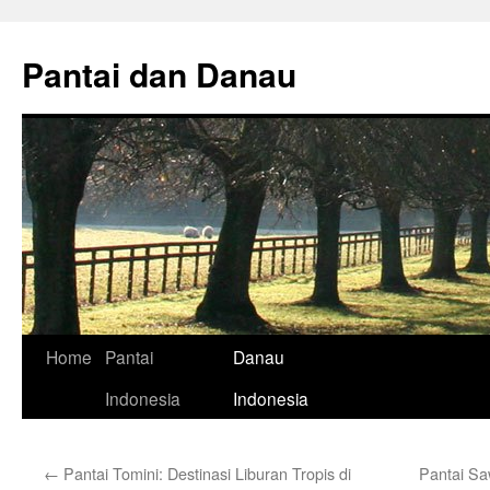
Skip
to
Pantai dan Danau
content
Home
Pantai
Danau
Indonesia
Indonesia
←
Pantai Tomini: Destinasi Liburan Tropis di
Pantai Sa