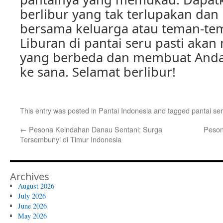
berlibur yang tak terlupakan dan
bersama keluarga atau teman-tem
Liburan di pantai seru pasti aka
yang berbeda dan membuat Anda 
ke sana. Selamat berlibur!
This entry was posted in
Pantai Indonesia
and tagged
pantai se
←
Pesona Keindahan Danau Sentani: Surga
Peson
Tersembunyi di Timur Indonesia
Archives
August 2026
July 2026
June 2026
May 2026