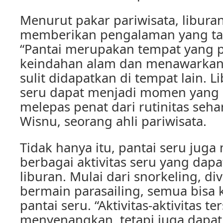
Menurut pakar pariwisata, liburan
memberikan pengalaman yang tak
“Pantai merupakan tempat yang
keindahan alam dan menawarkan
sulit didapatkan di tempat lain. L
seru dapat menjadi momen yang 
melepas penat dari rutinitas sehari
Wisnu, seorang ahli pariwisata.
Tidak hanya itu, pantai seru jug
berbagai aktivitas seru yang dap
liburan. Mulai dari snorkeling, di
bermain parasailing, semua bisa k
pantai seru. “Aktivitas-aktivitas t
menyenangkan, tetapi juga dapa