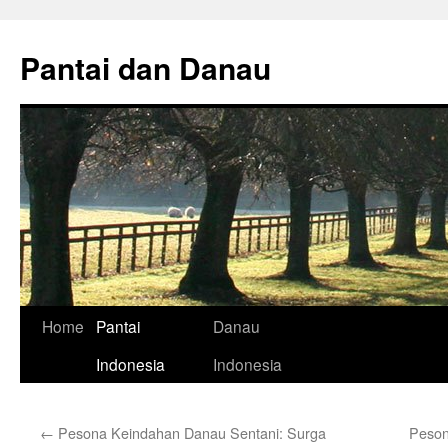
Skip
to
Pantai dan Danau
content
Home
Pantai
Danau
Indonesia
Indonesia
←
Pesona Keindahan Danau Sentani: Surga
Peson