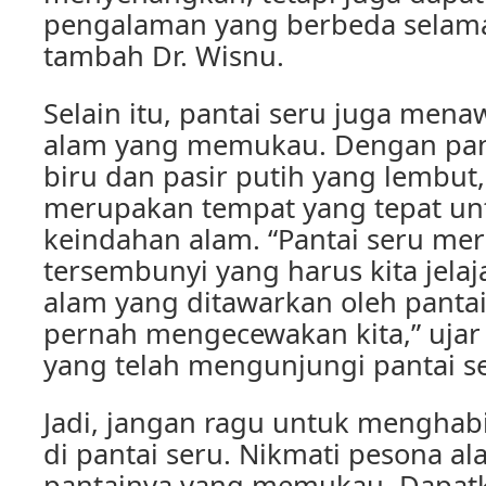
pengalaman yang berbeda selama 
tambah Dr. Wisnu.
Selain itu, pantai seru juga men
alam yang memukau. Dengan pan
biru dan pasir putih yang lembut,
merupakan tempat yang tepat un
keindahan alam. “Pantai seru me
tersembunyi yang harus kita jelaj
alam yang ditawarkan oleh pantai
pernah mengecewakan kita,” ujar
yang telah mengunjungi pantai s
Jadi, jangan ragu untuk menghabi
di pantai seru. Nikmati pesona a
pantainya yang memukau. Dapat