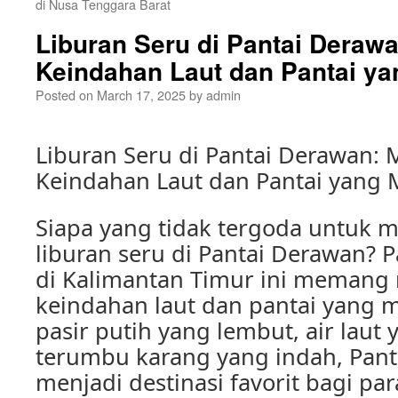
di Nusa Tenggara Barat
Liburan Seru di Pantai Deraw
Keindahan Laut dan Pantai y
Posted on
March 17, 2025
by
admin
Liburan Seru di Pantai Derawan: 
Keindahan Laut dan Pantai yan
Siapa yang tidak tergoda untuk 
liburan seru di Pantai Derawan? P
di Kalimantan Timur ini meman
keindahan laut dan pantai yang
pasir putih yang lembut, air laut 
terumbu karang yang indah, Pan
menjadi destinasi favorit bagi pa