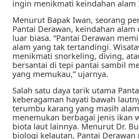
ingin menikmati keindahan alam 
Menurut Bapak Iwan, seorang peng
Pantai Derawan, keindahan alam
luar biasa. “Pantai Derawan memi
alam yang tak tertandingi. Wisat
menikmati snorkeling, diving, at
bersantai di tepi pantai sambil m
yang memukau,” ujarnya.
Salah satu daya tarik utama Pant
keberagaman hayati bawah lautn
terumbu karang yang masih alami
menemukan berbagai jenis ikan 
biota laut lainnya. Menurut Dr. Bu
biologi kelautan, Pantai Derawa