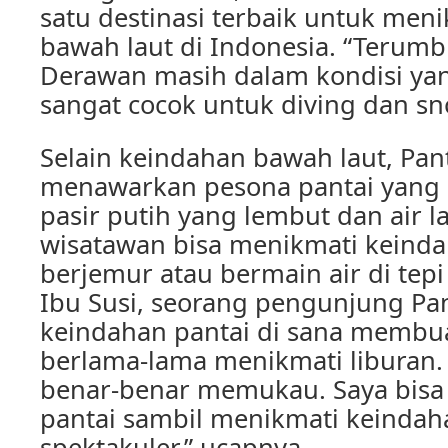
satu destinasi terbaik untuk men
bawah laut di Indonesia. “Terumb
Derawan masih dalam kondisi yan
sangat cocok untuk diving dan sno
Selain keindahan bawah laut, Pan
menawarkan pesona pantai yan
pasir putih yang lembut dan air la
wisatawan bisa menikmati keinda
berjemur atau bermain air di tep
Ibu Susi, seorang pengunjung Pa
keindahan pantai di sana membu
berlama-lama menikmati liburan.
benar-benar memukau. Saya bisa b
pantai sambil menikmati keindah
spektakuler,” ucapnya.