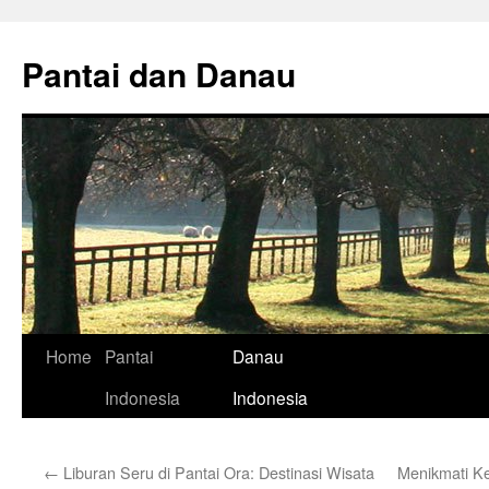
Skip
to
Pantai dan Danau
content
Home
Pantai
Danau
Indonesia
Indonesia
←
Liburan Seru di Pantai Ora: Destinasi Wisata
Menikmati K