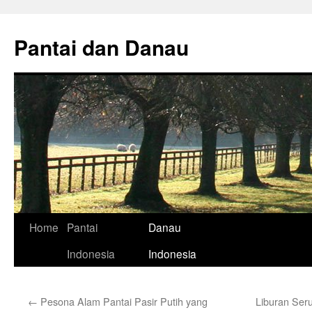
Skip
to
Pantai dan Danau
content
Home
Pantai
Danau
Indonesia
Indonesia
←
Pesona Alam Pantai Pasir Putih yang
Liburan Seru