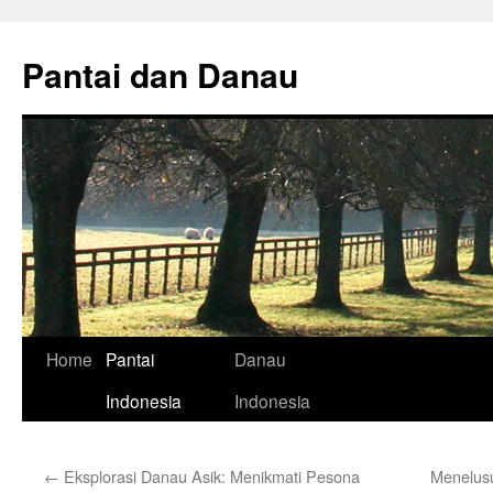
Skip
to
Pantai dan Danau
content
Home
Pantai
Danau
Indonesia
Indonesia
←
Eksplorasi Danau Asik: Menikmati Pesona
Menelusu