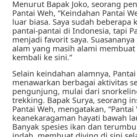
Menurut Bapak Joko, seorang pen
Pantai Weh, “Keindahan Pantai W
luar biasa. Saya sudah beberapa 
pantai-pantai di Indonesia, tapi P
menjadi favorit saya. Suasananya
alam yang masih alami membuat s
kembali ke sini.”
Selain keindahan alamnya, Panta
menawarkan berbagai aktivitas se
pengunjung, mulai dari snorkelin
trekking. Bapak Surya, seorang in
Pantai Weh, mengatakan, “Pantai
keanekaragaman hayati bawah lau
Banyak spesies ikan dan terumbu
indah, membuat diving di sini sel