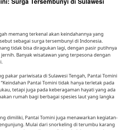
ini: Surga Tersembunyi di Sulawesi
engah memang terkenal akan keindahannya yang
isebut sebagai surga tersembunyi di Indonesia.
ng tidak bisa diragukan lagi, dengan pasir putihnya
g jernih. Banyak wisatawan yang terpesona dengan
i.
 pakar pariwisata di Sulawesi Tengah, Pantai Tomini
. “Keindahan Pantai Tomini tidak hanya terletak pada
u, tetapi juga pada keberagaman hayati yang ada
upakan rumah bagi berbagai spesies laut yang langka
ng dimiliki, Pantai Tomini juga menawarkan kegiatan-
engunjung. Mulai dari snorkeling di terumbu karang