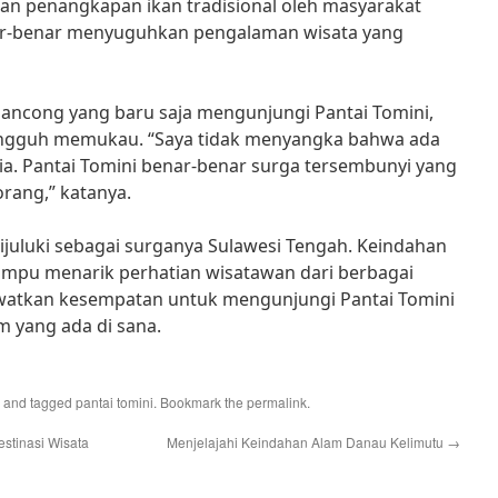
an penangkapan ikan tradisional oleh masyarakat
nar-benar menyuguhkan pengalaman wisata yang
lancong yang baru saja mengunjungi Pantai Tomini,
sungguh memukau. “Saya tidak menyangka bahwa ada
sia. Pantai Tomini benar-benar surga tersembunyi yang
orang,” katanya.
dijuluki sebagai surganya Sulawesi Tengah. Keindahan
mpu menarik perhatian wisatawan dari berbagai
lewatkan kesempatan untuk mengunjungi Pantai Tomini
 yang ada di sana.
and tagged
pantai tomini
. Bookmark the
permalink
.
stinasi Wisata
Menjelajahi Keindahan Alam Danau Kelimutu
→