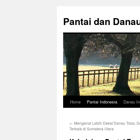
Skip
to
Pantai dan Dana
content
Home
Pantai Indonesia
Danau In
←
Mengenal Lebih Dekat Danau Toba, De
Terbaik di Sumatera Utara