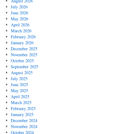
August 2026
July 2026
June 2026
May 2026
April 2026
March 2026
February 2026
January 2026
December 2025
November 2025
October 2025
September 2025
August 2025
July 2025
June 2025
May 2025
April 2025
March 2025
February 2025
January 2025
December 2024
November 2024
October 2024