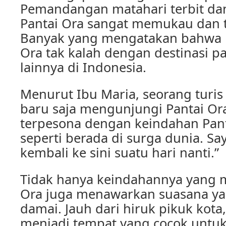
Pemandangan matahari terbit da
Pantai Ora sangat memukau dan t
Banyak yang mengatakan bahwa k
Ora tak kalah dengan destinasi pa
lainnya di Indonesia.
Menurut Ibu Maria, seorang turis 
baru saja mengunjungi Pantai Or
terpesona dengan keindahan Pant
seperti berada di surga dunia. Sa
kembali ke sini suatu hari nanti.”
Tidak hanya keindahannya yang 
Ora juga menawarkan suasana ya
damai. Jauh dari hiruk pikuk kota
menjadi tempat yang cocok untu