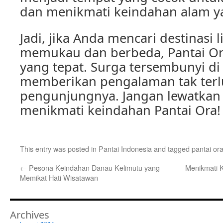
dan menikmati keindahan alam ya
Jadi, jika Anda mencari destinasi 
memukau dan berbeda, Pantai Ora
yang tepat. Surga tersembunyi di
memberikan pengalaman tak terl
pengunjungnya. Jangan lewatkan
menikmati keindahan Pantai Ora!
This entry was posted in
Pantai Indonesia
and tagged
pantai or
←
Pesona Keindahan Danau Kelimutu yang
Menikmati 
Memikat Hati Wisatawan
Archives