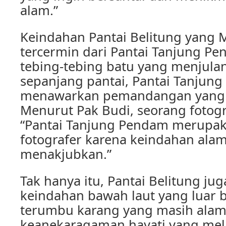
alam.”
Keindahan Pantai Belitung yang 
tercermin dari Pantai Tanjung P
tebing-tebing batu yang menjulan
sepanjang pantai, Pantai Tanjun
menawarkan pemandangan yang b
Menurut Pak Budi, seorang fotogr
“Pantai Tanjung Pendam merupak
fotografer karena keindahan ala
menakjubkan.”
Tak hanya itu, Pantai Belitung jug
keindahan bawah laut yang luar 
terumbu karang yang masih alam
keanekaragaman hayati yang mel