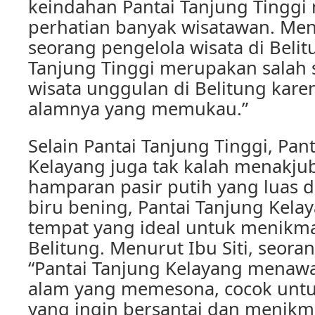
keindahan Pantai Tanjung Tingg
perhatian banyak wisatawan. Men
seorang pengelola wisata di Belit
Tanjung Tinggi merupakan salah s
wisata unggulan di Belitung kar
alamnya yang memukau.”
Selain Pantai Tanjung Tinggi, Pan
Kelayang juga tak kalah menakj
hamparan pasir putih yang luas d
biru bening, Pantai Tanjung Kela
tempat yang ideal untuk menikma
Belitung. Menurut Ibu Siti, seora
“Pantai Tanjung Kelayang mena
alam yang memesona, cocok untu
yang ingin bersantai dan menikm