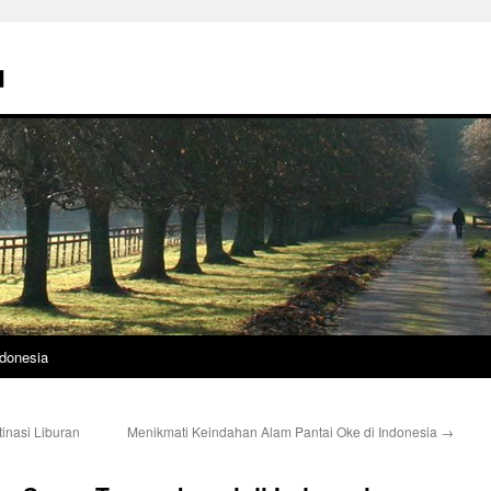
u
donesia
inasi Liburan
Menikmati Keindahan Alam Pantai Oke di Indonesia
→