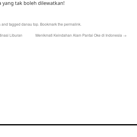
a yang tak boleh dilewatkan!
a
and tagged
danau top
. Bookmark the
permalink
.
inasi Liburan
Menikmati Keindahan Alam Pantai Oke di Indonesia
→