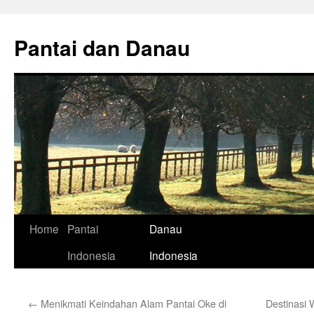
Skip
to
Pantai dan Danau
content
Home
Pantai
Danau
Indonesia
Indonesia
←
Menikmati Keindahan Alam Pantai Oke di
Destinasi 