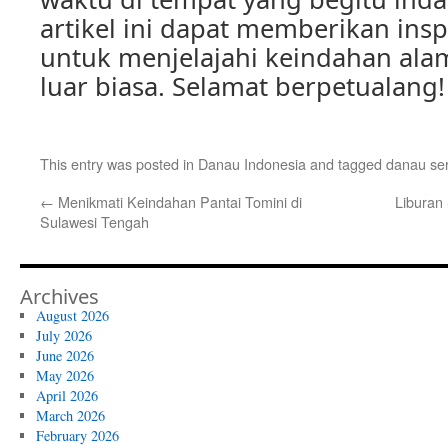
artikel ini dapat memberikan insp
untuk menjelajahi keindahan ala
luar biasa. Selamat berpetualang!
This entry was posted in
Danau Indonesia
and tagged
danau se
←
Menikmati Keindahan Pantai Tomini di
Liburan 
Sulawesi Tengah
Archives
August 2026
July 2026
June 2026
May 2026
April 2026
March 2026
February 2026