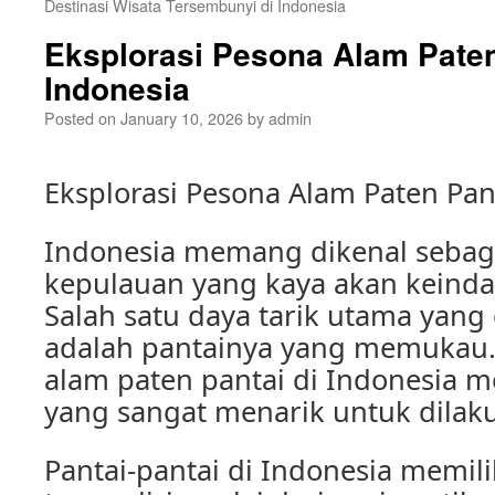
Destinasi Wisata Tersembunyi di Indonesia
Eksplorasi Pesona Alam Paten
Indonesia
Posted on
January 10, 2026
by
admin
Eksplorasi Pesona Alam Paten Pan
Indonesia memang dikenal sebag
kepulauan yang kaya akan keind
Salah satu daya tarik utama yang 
adalah pantainya yang memukau. 
alam paten pantai di Indonesia m
yang sangat menarik untuk dilak
Pantai-pantai di Indonesia memili