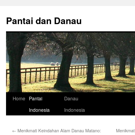
Skip
to
Pantai dan Danau
content
Home
Pantai
Danau
Indonesia
Indonesia
←
Menikmati Keindahan Alam Danau Matano:
Menikmat