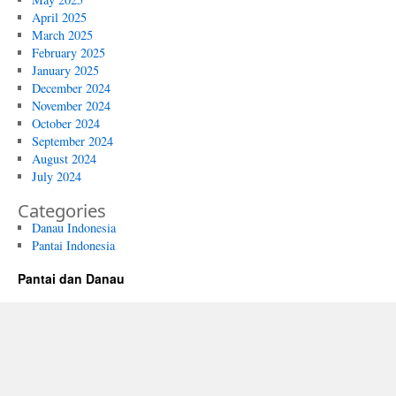
April 2025
March 2025
February 2025
January 2025
December 2024
November 2024
October 2024
September 2024
August 2024
July 2024
Categories
Danau Indonesia
Pantai Indonesia
Pantai dan Danau