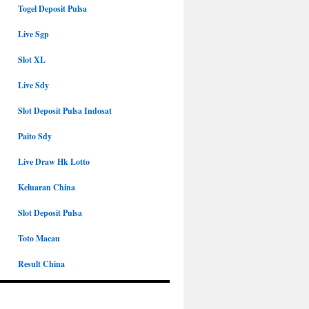
Togel Deposit Pulsa
Live Sgp
Slot XL
Live Sdy
Slot Deposit Pulsa Indosat
Paito Sdy
Live Draw Hk Lotto
Keluaran China
Slot Deposit Pulsa
Toto Macau
Result China