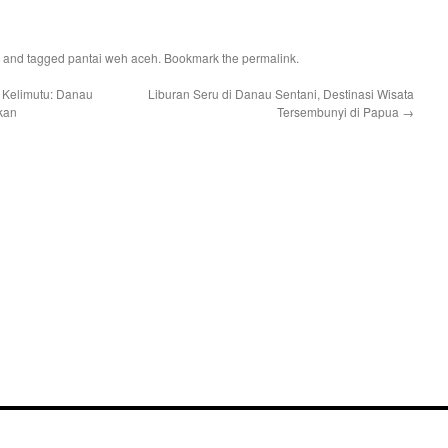
and tagged
pantai weh aceh
. Bookmark the
permalink
.
 Kelimutu: Danau
Liburan Seru di Danau Sentani, Destinasi Wisata
kan
Tersembunyi di Papua
→