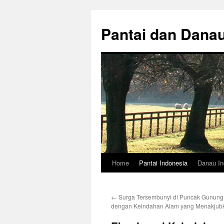
Skip
to
Pantai dan Dana
content
Home
Pantai Indonesia
Danau In
←
Surga Tersembunyi di Puncak Gunung
dengan Keindahan Alam yang Menakjub