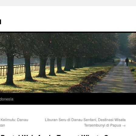
u
donesia
 Kelimutu: Danau
Liburan Seru di Danau Sentani, Destinasi Wisata
kan
Tersembunyi di Papua
→