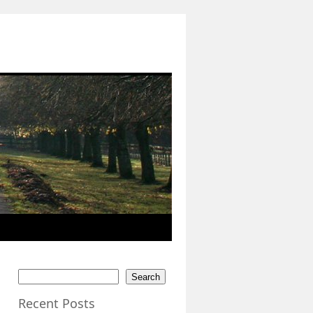
Search
Recent Posts