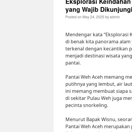
Eksplorasi Keindahan
yang Wajib Dikunjung
Posted on
May 24, 2025
by
admin
Mendengar kata “Eksplorasi K
di benak kita panorama alam
terkenal dengan kecantikan p
menjadi destinasi wisata yan
pantai.
Pantai Weh Aceh memang men
putihnya yang lembut, air lau
ini memang membuat siapa saj
di sekitar Pulau Weh juga men
pecinta snorkeling.
Menurut Bapak Wisnu, seorang
Pantai Weh Aceh merupakan p