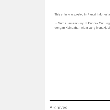
This entry was posted in
Pantai Indonesia
←
Surga Tersembunyi di Puncak Gunung
dengan Keindahan Alam yang Menakjub
Archives