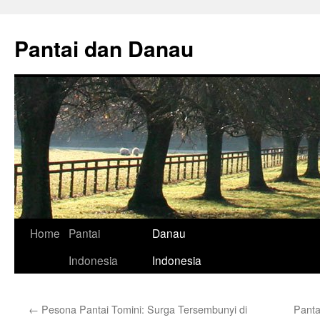
Skip
to
Pantai dan Danau
content
Home
Pantai
Danau
Indonesia
Indonesia
←
Pesona Pantai Tomini: Surga Tersembunyi di
Panta