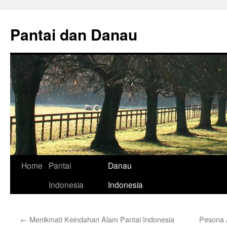
Skip
to
Pantai dan Danau
content
Home
Pantai
Danau
Indonesia
Indonesia
←
Menikmati Keindahan Alam Pantai Indonesia
Pesona 