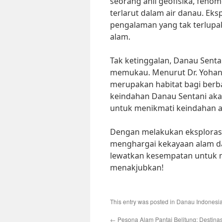
seorang ahli geofisika, feno
terlarut dalam air danau. E
pengalaman yang tak terlupa
alam.
Tak ketinggalan, Danau Sent
memukau. Menurut Dr. Yohane
merupakan habitat bagi berba
keindahan Danau Sentani ak
untuk menikmati keindahan a
Dengan melakukan eksplorasi 
menghargai kekayaan alam dan
lewatkan kesempatan untuk 
menakjubkan!
This entry was posted in
Danau Indonesi
←
Pesona Alam Pantai Belitung: Destinas