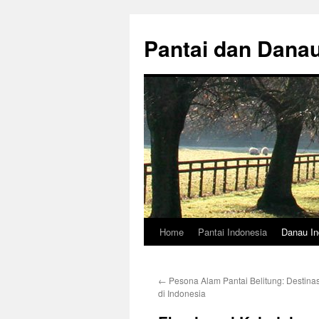
Skip
to
Pantai dan Dana
content
Home
Pantai Indonesia
Danau In
←
Pesona Alam Pantai Belitung: Destinas
di Indonesia