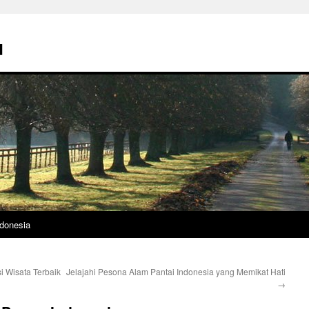
u
donesia
i Wisata Terbaik
Jelajahi Pesona Alam Pantai Indonesia yang Memikat Hati
→