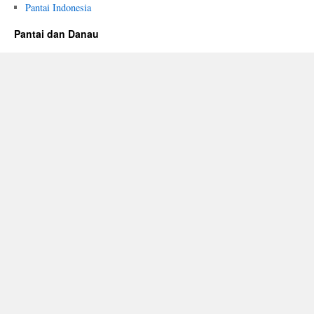
Pantai Indonesia
Pantai dan Danau