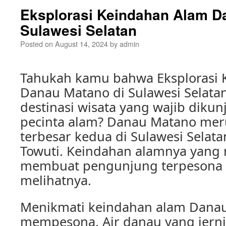
Eksplorasi Keindahan Alam D
Sulawesi Selatan
Posted on
August 14, 2024
by
admin
Tahukah kamu bahwa Eksplorasi 
Danau Matano di Sulawesi Selatan
destinasi wisata yang wajib dikun
pecinta alam? Danau Matano me
terbesar kedua di Sulawesi Selat
Towuti. Keindahan alamnya yan
membuat pengunjung terpesona s
melihatnya.
Menikmati keindahan alam Danau
mempesona. Air danau yang jer