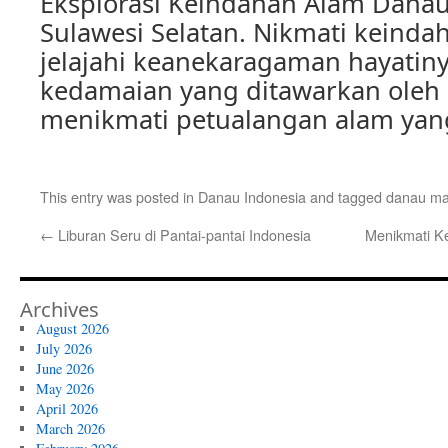
Eksplorasi Keindahan Alam Danau
Sulawesi Selatan. Nikmati keinda
jelajahi keanekaragaman hayatiny
kedamaian yang ditawarkan oleh 
menikmati petualangan alam yang
This entry was posted in
Danau Indonesia
and tagged
danau ma
←
Liburan Seru di Pantai-pantai Indonesia
Menikmati K
Archives
August 2026
July 2026
June 2026
May 2026
April 2026
March 2026