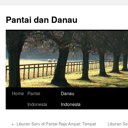
Skip
to
Pantai dan Danau
content
Home
Pantai
Danau
Indonesia
Indonesia
←
Liburan Seru di Pantai Raja Ampat: Tempat
Liburan Ser